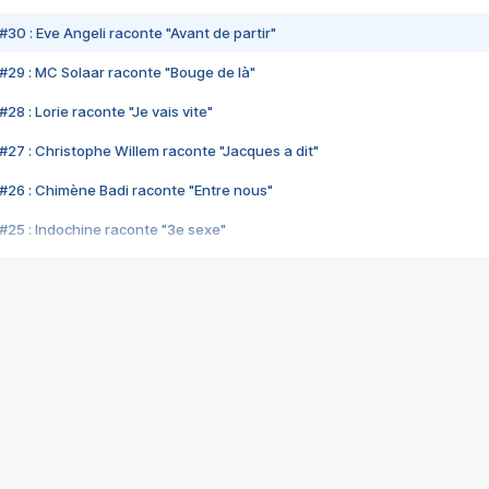
#30 : Eve Angeli raconte "Avant de partir"
#29 : MC Solaar raconte "Bouge de là"
28 : Lorie raconte "Je vais vite"
#27 : Christophe Willem raconte "Jacques a dit"
#26 : Chimène Badi raconte "Entre nous"
#25 : Indochine raconte "3e sexe"
#24 : Zaho raconte "C'est chelou"
#23 : Patrick Bruel raconte "Au café des délices"
#22 : Kyo raconte "Le chemin"
#21 : Nolwenn Leroy raconte "Cassé"
#20 : Patrick Hernandez raconte "Born to be alive"
#19 : Lorie raconte "Près de moi"